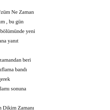
züm Ne Zaman
ım , bu gün
r bölümünde yeni
ana yanıt
zamandan beri
ıflama bandı
gerek
klamı sonuna
n Dikim Zamanı