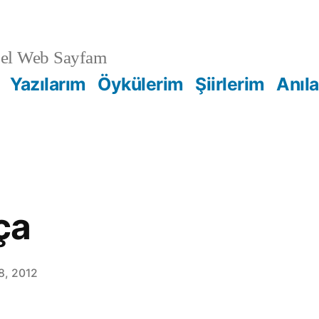
sel Web Sayfam
Yazılarım
Öykülerim
Şiirlerim
Anıl
ça
8, 2012