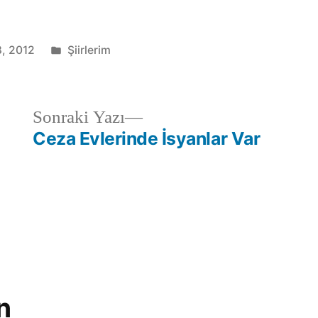
Kategori:
8, 2012
Şiirlerim
Sonraki
Sonraki Yazı
yazı:
Ceza Evlerinde İsyanlar Var
n