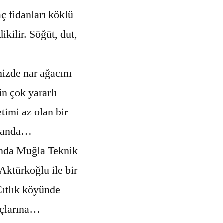
ç fidanları köklü
ikilir. Söğüt, dut,
zde nar ağacını
in çok yararlı
timi az olan bir
amanda…
ında Muğla Teknik
Aktürkoğlu ile bir
Çıtlık köyünde
açlarına…