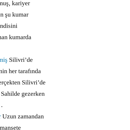
uş, kariyer
en şu kumar
endisini
man kumarda
miş
Silivri’de
in her tarafında
erçekten Silivri’de
 Sahilde gezerken
ç…
r
Uzun zamandan
k manşete