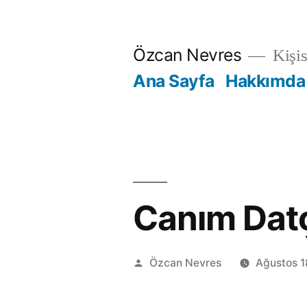
İçeriğe
geç
Özcan Nevres
Kişi
Ana Sayfa
Hakkımda
Canım Dat
Gönderen:
Özcan Nevres
Ağustos 1