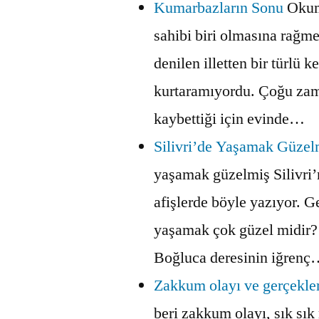
Kumarbazların Sonu
Okum
sahibi biri olmasına rağm
denilen illetten bir türlü k
kurtaramıyordu. Çoğu za
kaybettiği için evinde…
Silivri’de Yaşamak Güzel
yaşamak güzelmiş Silivri’n
afişlerde böyle yazıyor. G
yaşamak çok güzel midir?
Boğluca deresinin iğren
Zakkum olayı ve gerçekle
beri zakkum olayı, sık sı