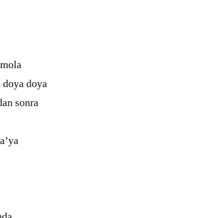
 mola
 doya doya
dan sonra
a’ya
nda