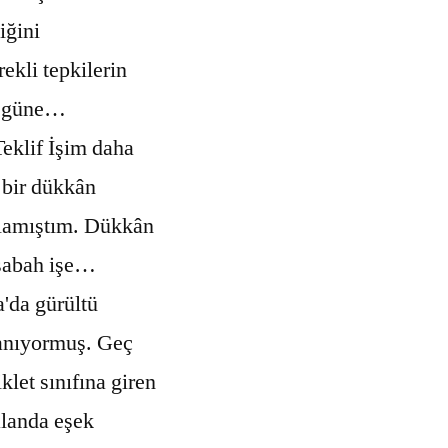
iğini
ekli tepkilerin
u güne…
eklif İşim daha
 bir dükkân
şlamıştım. Dükkân
sabah işe…
'da gürültü
lanıyormuş. Geç
klet sınıfına giren
alanda eşek