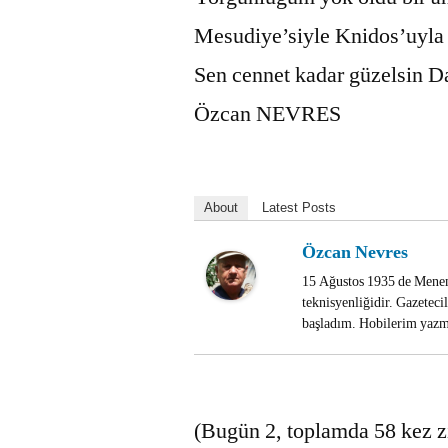
Mesudiye’siyle Knidos’uyla
Sen cennet kadar güzelsin D
Özcan NEVRES
About
Latest Posts
Özcan Nevres
15 Ağustos 1935 de Menem
teknisyenliğidir. Gazetec
başladım. Hobilerim yazma
(Bugün 2, toplamda 58 kez zi