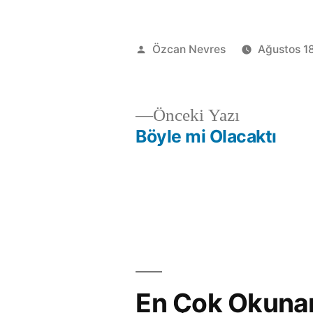
Gönderen:
Özcan Nevres
Ağustos 1
Önceki
Önceki Yazı
yazı:
Böyle mi Olacaktı
Yazı
gezinmesi
En Çok Okuna