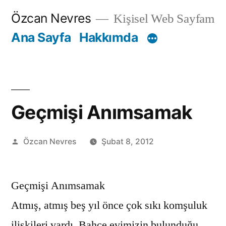
İçeriğe
Özcan Nevres
Kişisel Web Sayfam
geç
Ana Sayfa
Hakkımda
Geçmişi Anımsamak
Gönderen:
Özcan Nevres
Şubat 8, 2012
Geçmişi Anımsamak
Atmış, atmış beş yıl önce çok sıkı komşuluk
ilişkileri vardı. Bahçe evimizin bulunduğu