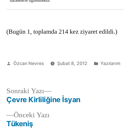
harabelerle ilgilenmektir.
(Bugün 1, toplamda 214 kez ziyaret edildi.)
Gönderen:
Kategori:
Özcan Nevres
Şubat 8, 2012
Yazılarım
Sonraki
Sonraki Yazı
yazı:
Çevre Kirliliğine İsyan
Yazı
Önceki
Önceki Yazı
gezinmesi
yazı:
Tükeniş