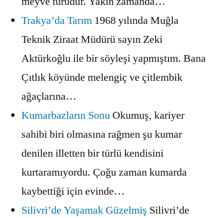
meyve türüdür. Yakın zamanda…
Trakya’da Tarım
1968 yılında Muğla
Teknik Ziraat Müdürü sayın Zeki
Aktürkoğlu ile bir söyleşi yapmıştım. Bana
Çıtlık köyünde melengiç ve çitlembik
ağaçlarına…
Kumarbazların Sonu
Okumuş, kariyer
sahibi biri olmasına rağmen şu kumar
denilen illetten bir türlü kendisini
kurtaramıyordu. Çoğu zaman kumarda
kaybettiği için evinde…
Silivri’de Yaşamak Güzelmiş
Silivri’de