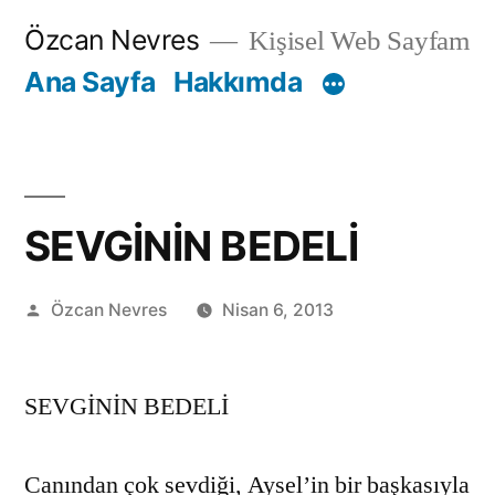
İçeriğe
Özcan Nevres
Kişisel Web Sayfam
geç
Ana Sayfa
Hakkımda
SEVGİNİN BEDELİ
Gönderen:
Özcan Nevres
Nisan 6, 2013
SEVGİNİN BEDELİ
Canından çok sevdiği, Aysel’in bir başkasıyla