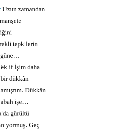
r
Uzun zamandan
k manşete
iğini
ekli tepkilerin
u güne…
eklif İşim daha
 bir dükkân
şlamıştım. Dükkân
sabah işe…
'da gürültü
lanıyormuş. Geç