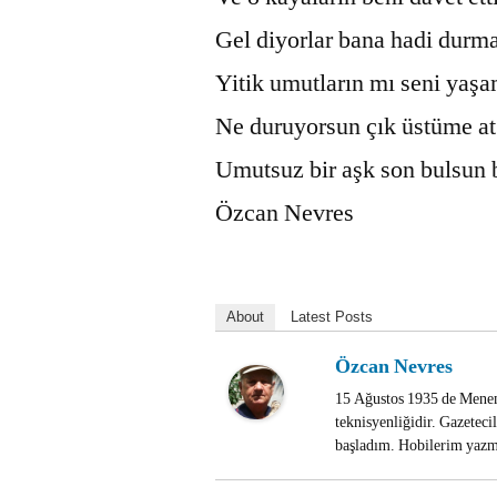
Gel diyorlar bana hadi durma
Yitik umutların mı seni yaş
Ne duruyorsun çık üstüme at
Umutsuz bir aşk son bulsun b
Özcan Nevres
About
Latest Posts
Özcan Nevres
15 Ağustos 1935 de Menem
teknisyenliğidir. Gazetec
başladım. Hobilerim yazma