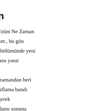
n
züm Ne Zaman
ım , bu gün
r bölümünde yeni
ana yanıt
zamandan beri
ıflama bandı
gerek
klamı sonuna