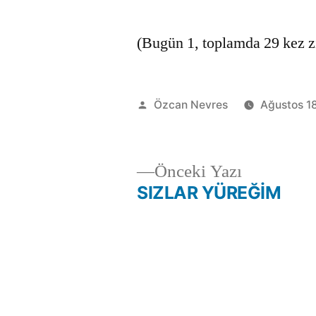
(Bugün 1, toplamda 29 kez zi
Gönderen:
Özcan Nevres
Ağustos 1
Önceki
Önceki Yazı
yazı:
SIZLAR YÜREĞİM
Yazı
gezinmesi