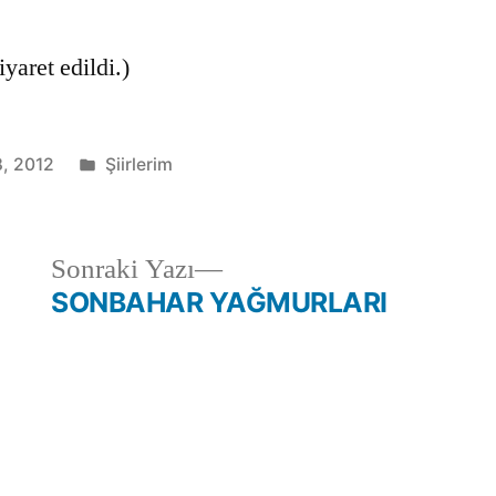
yaret edildi.)
Kategori:
8, 2012
Şiirlerim
Sonraki
Sonraki Yazı
yazı:
SONBAHAR YAĞMURLARI