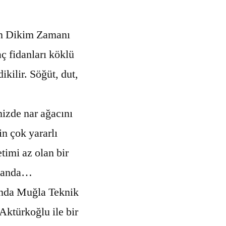
n Dikim Zamanı
ç fidanları köklü
ikilir. Söğüt, dut,
zde nar ağacını
in çok yararlı
timi az olan bir
amanda…
ında Muğla Teknik
Aktürkoğlu ile bir