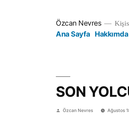
İçeriğe
geç
Özcan Nevres
Kişi
Ana Sayfa
Hakkımda
SON YOLC
Gönderen:
Özcan Nevres
Ağustos 1