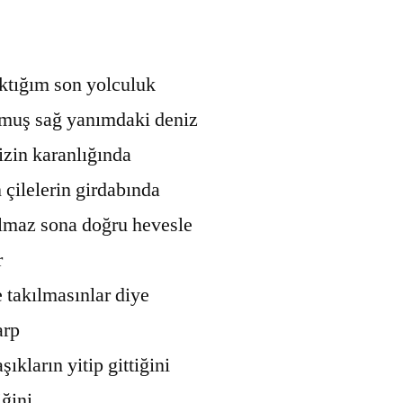
ktığım son yolculuk
tmuş sağ yanımdaki deniz
zin karanlığında
çilelerin girdabında
maz sona doğru hevesle
r
 takılmasınlar diye
arp
şıkların yitip gittiğini
iğini