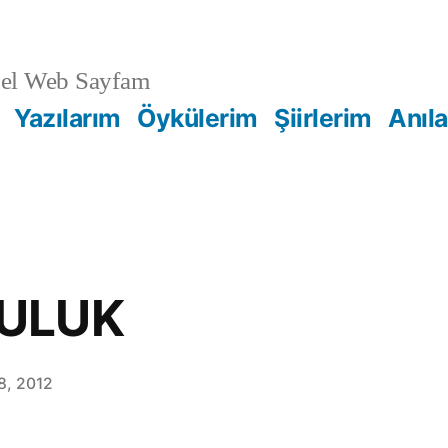
sel Web Sayfam
Yazılarım
Öykülerim
Şiirlerim
Anıl
ULUK
8, 2012