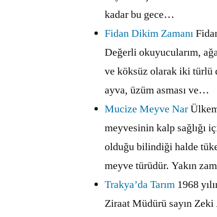
kadar bu gece…
Fidan Dikim Zamanı
Fida
Değerli okuyucularım, ağa
ve köksüz olarak iki türlü d
ayva, üzüm asması ve…
Mucize Meyve Nar
Ülkemi
meyvesinin kalp sağlığı iç
olduğu bilindiği halde tüke
meyve türüdür. Yakın z
Trakya’da Tarım
1968 yıl
Ziraat Müdürü sayın Zeki 