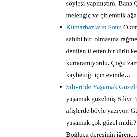
söyleşi yapmıştım. Bana 
melengiç ve çitlembik ağ
Kumarbazların Sonu
Okum
sahibi biri olmasına rağm
denilen illetten bir türlü k
kurtaramıyordu. Çoğu za
kaybettiği için evinde…
Silivri’de Yaşamak Güzel
yaşamak güzelmiş Silivri’n
afişlerde böyle yazıyor. G
yaşamak çok güzel midir?
Boğluca deresinin iğren