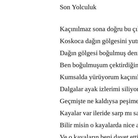
Son Yolculuk
Kaçınılmaz sona doğru bu çı
Koskoca dağın gölgesini yu
Dağın gölgesi boğulmuş deni
Ben boğulmuşum çektirdiğin 
Kumsalda yürüyorum kaçınıl
Dalgalar ayak izlerimi siliyo
Geçmişte ne kaldıysa peşime
Kayalar var ileride sarp mı s
Bilir misin o kayalarda nice a
Ve o kayaların beni davet ett