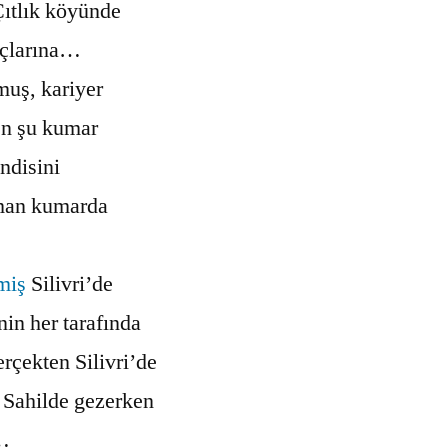
Çıtlık köyünde
açlarına…
uş, kariyer
en şu kumar
endisini
man kumarda
miş
Silivri’de
in her tarafında
erçekten Silivri’de
 Sahilde gezerken
ç…