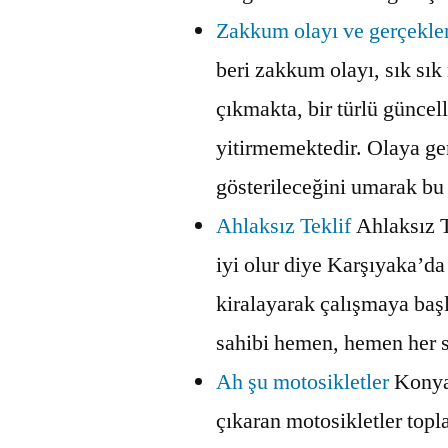
Zakkum olayı ve gerçekle
beri zakkum olayı, sık sı
çıkmakta, bir türlü güncell
yitirmemektedir. Olaya ger
gösterileceğini umarak b
Ahlaksız Teklif
Ahlaksız T
iyi olur diye Karşıyaka’da
kiralayarak çalışmaya ba
sahibi hemen, hemen her 
Ah şu motosikletler
Konya
çıkaran motosikletler top