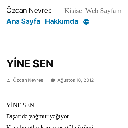
İçeriğe
Özcan Nevres
Kişisel Web Sayfam
geç
Ana Sayfa
Hakkımda
YİNE SEN
Gönderen:
Özcan Nevres
Ağustos 18, 2012
YİNE SEN
Dışarıda yağmur yağıyor
Kara bulutlar kaplamış gökyüzünü