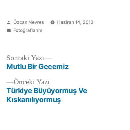
Gönderen:
Özcan Nevres
Haziran 14, 2013
Kategori:
Fotoğraflarım
Sonraki
Sonraki Yazı
yazı:
Mutlu Bir Gecemiz
Yazı
Önceki
Önceki Yazı
gezinmesi
yazı:
Türkiye Büyüyormuş Ve
Kıskanılıyormuş