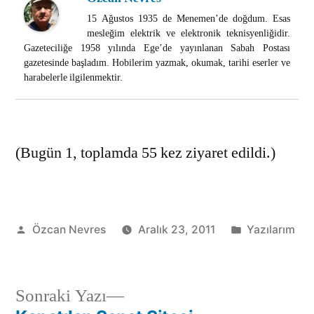
15 Ağustos 1935 de Menemen’de doğdum. Esas
mesleğim elektrik ve elektronik teknisyenliğidir.
Gazeteciliğe 1958 yılında Ege’de yayınlanan Sabah Postası
gazetesinde başladım. Hobilerim yazmak, okumak, tarihi eserler ve
harabelerle ilgilenmektir.
(Bugün 1, toplamda 55 kez ziyaret edildi.)
Gönderen:
Kategori:
Özcan Nevres
Aralık 23, 2011
Yazılarım
Sonraki
Sonraki Yazı