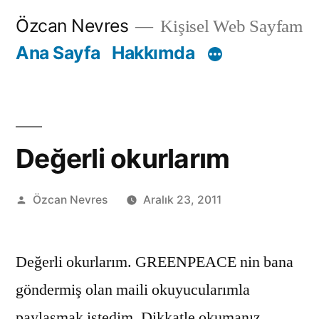
İçeriğe
Özcan Nevres
Kişisel Web Sayfam
geç
Ana Sayfa
Hakkımda
Değerli okurlarım
Gönderen:
Özcan Nevres
Aralık 23, 2011
Değerli okurlarım. GREENPEACE nin bana
göndermiş olan maili okuyucularımla
paylaşmak istedim. Dikkatle okumanız