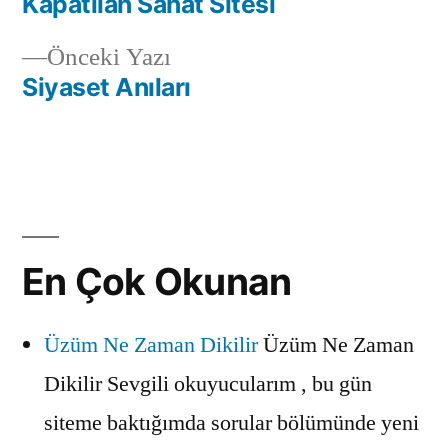
yazı:
Kapatılan Sanat Sitesi
Yazı
Önceki
Önceki Yazı
gezinmesi
yazı:
Siyaset Anıları
En Çok Okunan
Üzüm Ne Zaman Dikilir
Üzüm Ne Zaman
Dikilir Sevgili okuyucularım , bu gün
siteme baktığımda sorular bölümünde yeni