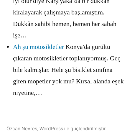
iyi olur diye Karşıyaka’da bir dükkân
kiralayarak çalışmaya başlamıştım.
Dükkân sahibi hemen, hemen her sabah
işe…
Ah şu motosikletler
Konya'da gürültü
çıkaran motosikletler toplanıyormuş. Geç
bile kalmışlar. Hele şu bisiklet sınıfına
giren mopetler yok mu? Kırsal alanda eşek
niyetine,…
Özcan Nevres
,
WordPress ile güçlendirilmiştir.