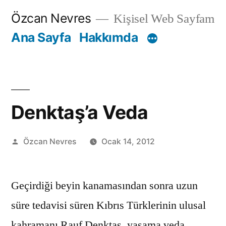
İçeriğe
Özcan Nevres
Kişisel Web Sayfam
geç
Ana Sayfa
Hakkımda
Denktaş’a Veda
Gönderen:
Özcan Nevres
Ocak 14, 2012
Geçirdiği beyin kanamasından sonra uzun
süre tedavisi süren Kıbrıs Türklerinin ulusal
kahramanı Rauf Denktaş, yaşama veda