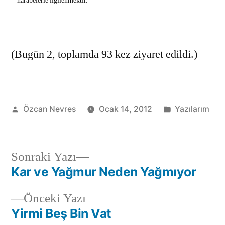
harabelerle ilgilenmektir.
(Bugün 2, toplamda 93 kez ziyaret edildi.)
Gönderen:
Kategori:
Özcan Nevres
Ocak 14, 2012
Yazılarım
Sonraki
Sonraki Yazı
yazı:
Kar ve Yağmur Neden Yağmıyor
Yazı
Önceki
Önceki Yazı
gezinmesi
yazı:
Yirmi Beş Bin Vat