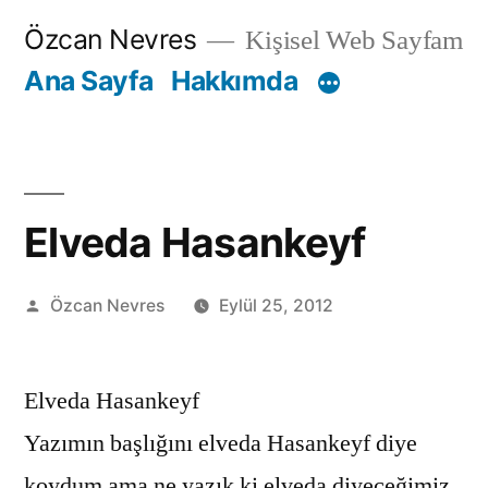
İçeriğe
Özcan Nevres
Kişisel Web Sayfam
geç
Ana Sayfa
Hakkımda
Elveda Hasankeyf
Gönderen:
Özcan Nevres
Eylül 25, 2012
Elveda Hasankeyf
Yazımın başlığını elveda Hasankeyf diye
koydum ama ne yazık ki elveda diyeceğimiz