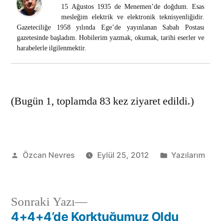
15 Ağustos 1935 de Menemen’de doğdum. Esas
mesleğim elektrik ve elektronik teknisyenliğidir.
Gazeteciliğe 1958 yılında Ege’de yayınlanan Sabah Postası
gazetesinde başladım. Hobilerim yazmak, okumak, tarihi eserler ve
harabelerle ilgilenmektir.
(Bugün 1, toplamda 83 kez ziyaret edildi.)
Gönderen:
Kategori:
Özcan Nevres
Eylül 25, 2012
Yazılarım
Sonraki
Sonraki Yazı
yazı:
4+4+4’de Korktuğumuz Oldu