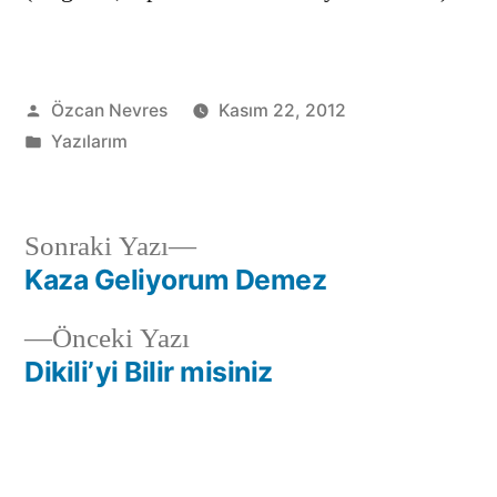
Gönderen:
Özcan Nevres
Kasım 22, 2012
Kategori:
Yazılarım
Sonraki
Sonraki Yazı
yazı:
Kaza Geliyorum Demez
Yazı
Önceki
Önceki Yazı
gezinmesi
yazı:
Dikili’yi Bilir misiniz