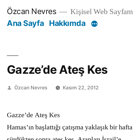
İçeriğe
Özcan Nevres
Kişisel Web Sayfam
geç
Ana Sayfa
Hakkımda
Gazze’de Ateş Kes
Gönderen:
Özcan Nevres
Kasım 22, 2012
Gazze’de Ateş Kes
Hamas’ın başlattığı çatışma yaklaşık bir hafta
sürdükten sonra ateş kes, Arapları İsrail’e