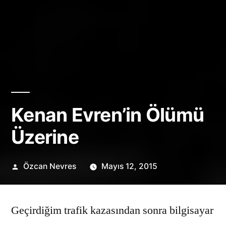
Kenan Evren’in Ölümü
Üzerine
Gönderen:
Özcan Nevres
Mayıs 12, 2015
Geçirdiğim trafik kazasından sonra bilgisayar