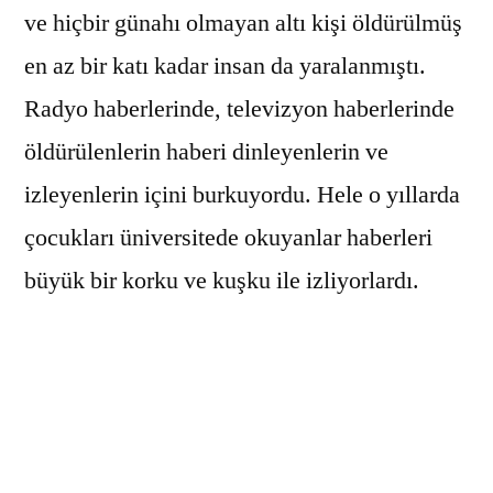
ve hiçbir günahı olmayan altı kişi öldürülmüş
en az bir katı kadar insan da yaralanmıştı.
Radyo haberlerinde, televizyon haberlerinde
öldürülenlerin haberi dinleyenlerin ve
izleyenlerin içini burkuyordu. Hele o yıllarda
çocukları üniversitede okuyanlar haberleri
büyük bir korku ve kuşku ile izliyorlardı.
O yıllarda benim kızım da Boğaziçi
Üniversitesinde öğrenciydi. Haber saati
geldiğinde televizyondaki haberleri çok
büyük bir dikkat ve korkuyla izlerdik.