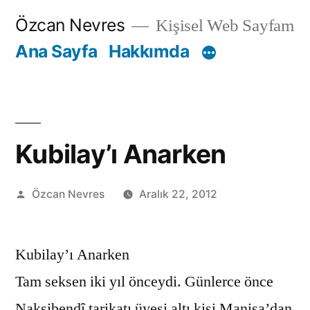
İçeriğe
Özcan Nevres
Kişisel Web Sayfam
geç
Ana Sayfa
Hakkımda
Kubilay’ı Anarken
Gönderen:
Özcan Nevres
Aralık 22, 2012
Kubilay’ı Anarken
Tam seksen iki yıl önceydi. Günlerce önce
Nakşibendî tarikatı üyesi altı kişi Manisa’dan