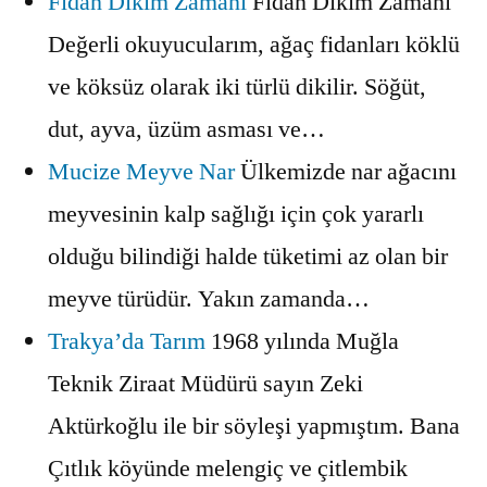
Fidan Dikim Zamanı
Fidan Dikim Zamanı
Değerli okuyucularım, ağaç fidanları köklü
ve köksüz olarak iki türlü dikilir. Söğüt,
dut, ayva, üzüm asması ve…
Mucize Meyve Nar
Ülkemizde nar ağacını
meyvesinin kalp sağlığı için çok yararlı
olduğu bilindiği halde tüketimi az olan bir
meyve türüdür. Yakın zamanda…
Trakya’da Tarım
1968 yılında Muğla
Teknik Ziraat Müdürü sayın Zeki
Aktürkoğlu ile bir söyleşi yapmıştım. Bana
Çıtlık köyünde melengiç ve çitlembik