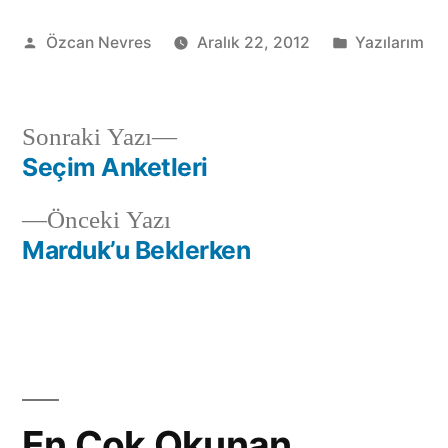
Gönderen:
Kategori:
Özcan Nevres
Aralık 22, 2012
Yazılarım
Sonraki
Sonraki Yazı
yazı:
Seçim Anketleri
Yazı
Önceki
Önceki Yazı
gezinmesi
yazı:
Marduk’u Beklerken
En Çok Okunan