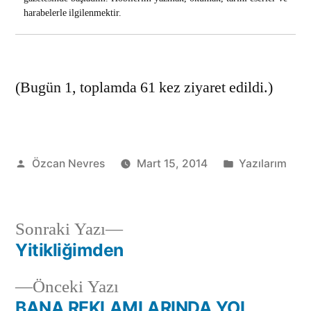
harabelerle ilgilenmektir.
(Bugün 1, toplamda 61 kez ziyaret edildi.)
Gönderen:
Kategori:
Özcan Nevres
Mart 15, 2014
Yazılarım
Sonraki
Sonraki Yazı
yazı:
Yitikliğimden
Yazı
Önceki
Önceki Yazı
gezinmesi
yazı:
BANA REKLAMLARINDA YOL