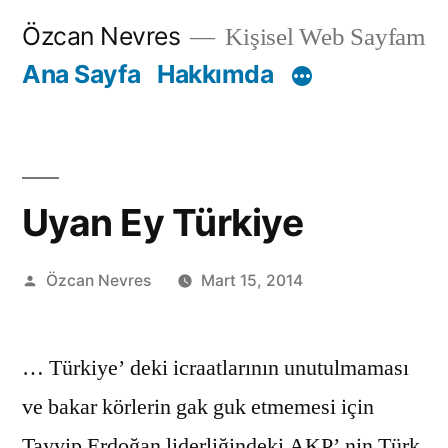
İçeriğe
Özcan Nevres
Kişisel Web Sayfam
geç
Ana Sayfa
Hakkımda
Uyan Ey Türkiye
Gönderen:
Özcan Nevres
Mart 15, 2014
… Türkiye’ deki icraatlarının unutulmaması
ve bakar körlerin gak guk etmemesi için
Tayyip Erdoğan liderliğindeki AKP’ nin Türk