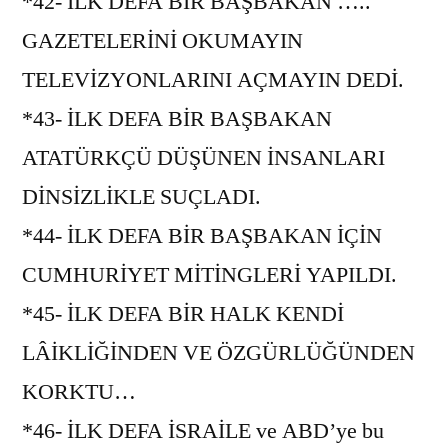
*42- İLK DEFA BİR BAŞBAKAN …..
GAZETELERİNİ OKUMAYIN
TELEVİZYONLARINI AÇMAYIN DEDİ.
*43- İLK DEFA BİR BAŞBAKAN
ATATÜRKÇÜ DÜŞÜNEN İNSANLARI
DİNSİZLİKLE SUÇLADI.
*44- İLK DEFA BİR BAŞBAKAN İÇİN
CUMHURİYET MİTİNGLERİ YAPILDI.
*45- İLK DEFA BİR HALK KENDİ
LÂİKLİĞİNDEN VE ÖZGÜRLÜĞÜNDEN
KORKTU…
*46- İLK DEFA İSRAİLE ve ABD’ye bu