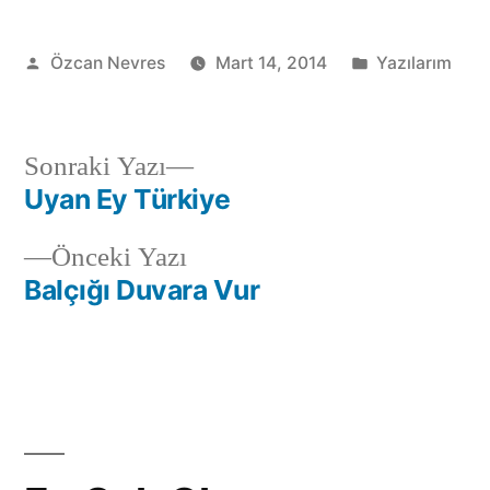
Gönderen:
Kategori:
Özcan Nevres
Mart 14, 2014
Yazılarım
Sonraki
Sonraki Yazı
yazı:
Uyan Ey Türkiye
Yazı
Önceki
Önceki Yazı
gezinmesi
yazı:
Balçığı Duvara Vur