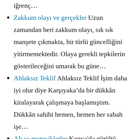
iğrenç…
Zakkum olayı ve gerçekler
Uzun
zamandan beri zakkum olayı, sık sık
manşete çıkmakta, bir türlü güncelliğini
yitirmemektedir. Olaya gerekli tepkilerin
gösterileceğini umarak bu güne…
Ahlaksız Teklif
Ahlaksız Teklif İşim daha
iyi olur diye Karşıyaka’da bir dükkân
kiralayarak çalışmaya başlamıştım.
Dükkân sahibi hemen, hemen her sabah
işe…
Ah şu motosikletler
Konya'da gürültü