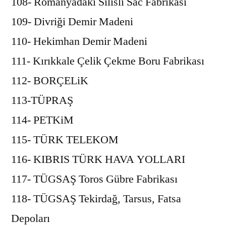
108- Romanyadaki Silisli Sac Fabrikası
109- Divriği Demir Madeni
110- Hekimhan Demir Madeni
111- Kırıkkale Çelik Çekme Boru Fabrikası
112- BORÇELiK
113-TÜPRAŞ
114- PETKiM
115- TÜRK TELEKOM
116- KIBRIS TÜRK HAVA YOLLARI
117- TÜGSAŞ Toros Gübre Fabrikası
118- TÜGSAŞ Tekirdağ, Tarsus, Fatsa
Depoları