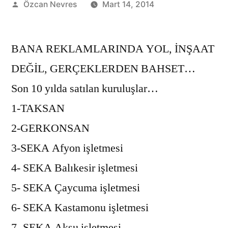
Gönderen:
Özcan Nevres
Mart 14, 2014
BANA REKLAMLARINDA YOL, İNŞAAT
DEĞİL, GERÇEKLERDEN BAHSET…
Son 10 yılda satılan kuruluşlar…
1-TAKSAN
2-GERKONSAN
3-SEKA Afyon işletmesi
4- SEKA Balıkesir işletmesi
5- SEKA Çaycuma işletmesi
6- SEKA Kastamonu işletmesi
7- SEKA Aksu işletmesi