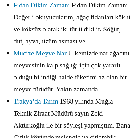
Fidan Dikim Zamanı
Fidan Dikim Zamanı
Değerli okuyucularım, ağaç fidanları köklü
ve köksüz olarak iki türlü dikilir. Söğüt,
dut, ayva, üzüm asması ve…
Mucize Meyve Nar
Ülkemizde nar ağacını
meyvesinin kalp sağlığı için çok yararlı
olduğu bilindiği halde tüketimi az olan bir
meyve türüdür. Yakın zamanda…
Trakya’da Tarım
1968 yılında Muğla
Teknik Ziraat Müdürü sayın Zeki
Aktürkoğlu ile bir söyleşi yapmıştım. Bana
Çıtlık köyünde melengiç ve çitlembik