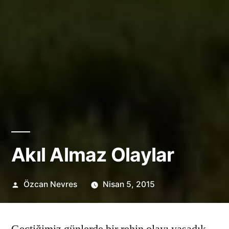
Akıl Almaz Olaylar
Gönderen:
Özcan Nevres
Nisan 5, 2015