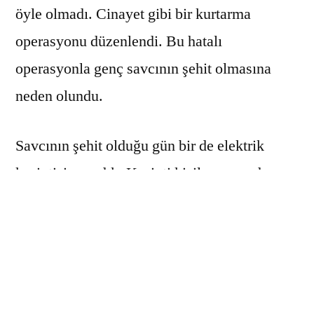
öyle olmadı. Cinayet gibi bir kurtarma
operasyonu düzenlendi. Bu hatalı
operasyonla genç savcının şehit olmasına
neden olundu.
Savcının şehit olduğu gün bir de elektrik
kesintisi yaşadık. Kesinti kişiler arasında
tartışılırken ben konu ilgili açıklayıcı bir yazı
yazdım. Yazımda şöyle dedim.
Türkiye’de ne kadar elektrik üretim tesisi
varsa hepsi birbiriyle bağlantılıdır. (entegre