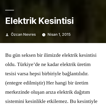
Elektrik Kesintisi
Gönderen:
Özcan Nevres
Nisan 1, 2015
Bu gün seksen bir ilimizde elektrik kesintisi
oldu. Türkiye’de ne kadar elektrik üretim
tesisi varsa hepsi birbiriyle bağlantılıdır.
(entegre edilmiştir) Her hangi bir üretim
merkezinde oluşan arıza elektrik dağıtım
sistemini kesinlikle etkilemez. Bu kesintiyle