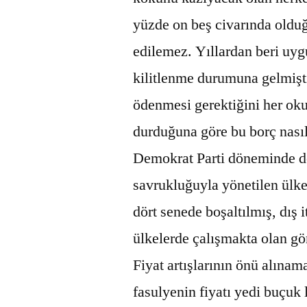
yüzde on beş civarında oldu
edilemez. Yıllardan beri uyg
kilitlenme durumuna gelmişti
ödenmesi gerektiğini her okuy
durduğuna göre bu borç nası
Demokrat Parti döneminde de
savrukluğuyla yönetilen ülk
dört senede boşaltılmış, dış 
ülkelerde çalışmakta olan gö
Fiyat artışlarının önü alına
fasulyenin fiyatı yedi buçuk 