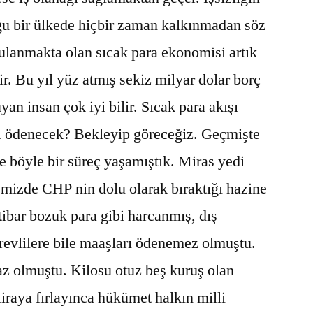
ğu bir ülkede hiçbir zaman kalkınmadan söz
ulanmakta olan sıcak para ekonomisi artık
r. Bu yıl yüz atmış sekiz milyar dolar borç
an insan çok iyi bilir. Sıcak para akışı
l ödenecek? Bekleyip göreceğiz. Geçmişte
 böyle bir süreç yaşamıştık. Miras yedi
emizde CHP nin dolu olarak bıraktığı hazine
itibar bozuk para gibi harcanmış, dış
revlilere bile maaşları ödenemez olmuştu.
maz olmuştu. Kilosu otuz beş kuruş olan
liraya fırlayınca hükümet halkın milli