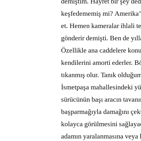
demiştim. Hayret bir şey de
keşfedememiş mi? Amerika’da
et. Hemen kameralar ihlali t
gönderir demişti. Ben de yıl
Özellikle ana caddelere kon
kendilerini amorti ederler. B
tıkanmış olur. Tanık olduğ
İsmetpaşa mahallesindeki yük
sürücünün başı aracın tavanı
başparmağıyla damağını çekt
kolayca görülmesini sağlaya
adamın yaralanmasına veya k