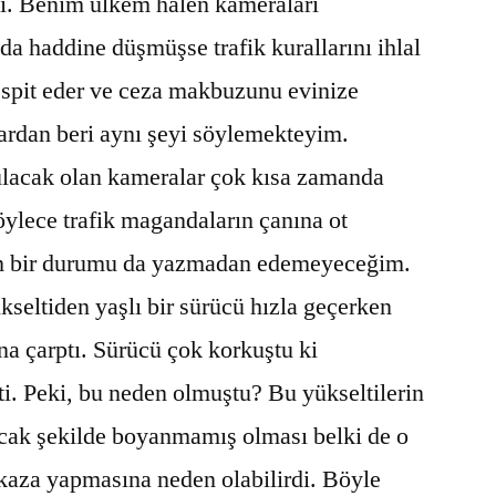
di. Benim ülkem halen kameraları
 haddine düşmüşse trafik kurallarını ihlal
espit eder ve ceza makbuzunu evinize
lardan beri aynı şeyi söylemekteyim.
ulacak olan kameralar çok kısa zamanda
öylece trafik magandaların çanına ot
um bir durumu da yazmadan edemeyeceğim.
seltiden yaşlı bir sürücü hızla geçerken
na çarptı. Sürücü çok korkuştu ki
i. Peki, bu neden olmuştu? Bu yükseltilerin
cak şekilde boyanmamış olması belki de o
aza yapmasına neden olabilirdi. Böyle