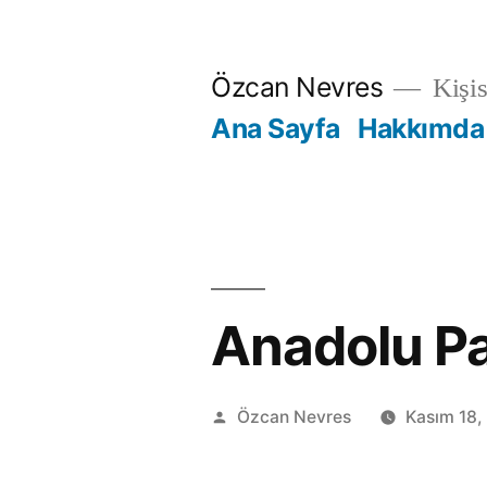
İçeriğe
geç
Özcan Nevres
Kişi
Ana Sayfa
Hakkımda
Anadolu Pa
Gönderen:
Özcan Nevres
Kasım 18,