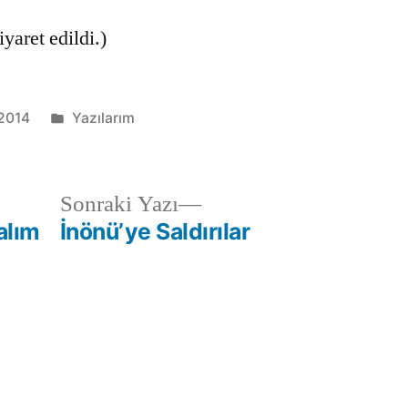
yaret edildi.)
Kategori:
 2014
Yazılarım
Sonraki
Sonraki Yazı
yazı:
alım
İnönü’ye Saldırılar