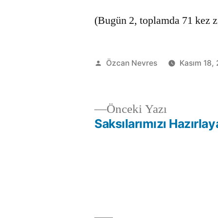
(Bugün 2, toplamda 71 kez zi
Gönderen:
Özcan Nevres
Kasım 18,
Önceki
Önceki Yazı
yazı:
Saksılarımızı Hazırlay
Yazı
gezinmesi