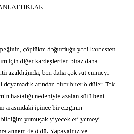
 ANLATTIKLAR
öpeğinin, çöplükte doğurduğu yedi kardeşten
um için diğer kardeşlerden biraz daha
ütü azaldığında, ben daha çok süt emmeyi
i doyamadıklarından birer birer öldüler. Tek
in hastalığı nedeniyle azalan sütü beni
arasındaki ipince bir çizginin
abildiğim yumuşak yiyecekleri yemeyi
nra annem de öldü. Yapayalnız ve