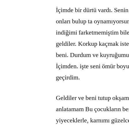
İçimde bir dürtü vardı. Seni
onları bulup ta oynamıyorsu
indiğimi farketmemiştim bil
geldiler. Korkup kaçmak ist
beni. Durdum ve kuyruğumu 
İçimden. işte seni ömür boyu
geçirdim.
Geldiler ve beni tutup okşam
anlatamam Bu çocukların beni
yiyeceklerle, karnımı güzel