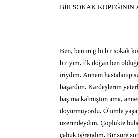
BİR SOKAK KÖPEĞİNİN
Ben, benim gibi bir sokak k
biriyim. İlk doğan ben olduğ
iriydim. Annem hastalanıp s
başardım. Kardeşlerim yeterl
başıma kalmıştım ama, annem
doyurmuyordu. Ölümle yaşam 
üzerindeydim. Çöplükte bul
çabuk öğrendim. Bir süre so