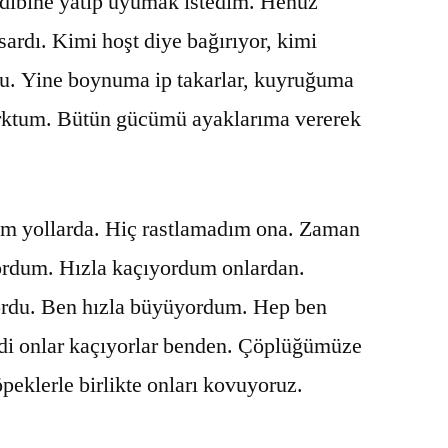
 dibine yatıp uyumak istedim. Henüz
ardı. Kimi hoşt diye bağırıyor, kimi
ordu. Yine boynuma ip takarlar, kuyruğuma
orktum. Bütün gücümü ayaklarıma vererek
im yollarda. Hiç rastlamadım ona. Zaman
ordum. Hızla kaçıyordum onlardan.
ordu. Ben hızla büyüyordum. Hep ben
di onlar kaçıyorlar benden. Çöplüğümüze
peklerle birlikte onları kovuyoruz.