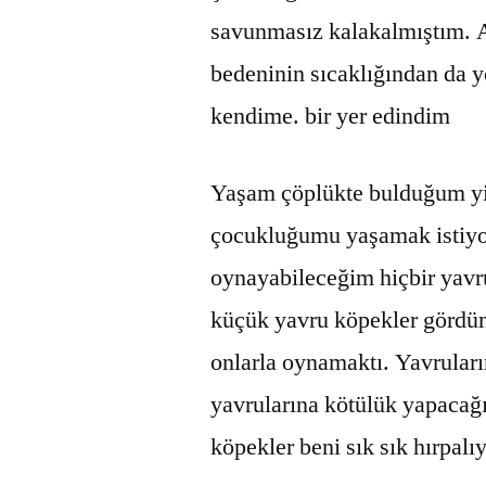
savunmasız kalakalmıştım. A
bedeninin sıcaklığından da 
kendime. bir yer edindim
Yaşam çöplükte bulduğum yi
çocukluğumu yaşamak istiy
oynayabileceğim hiçbir yavr
küçük yavru köpekler gördüm
onlarla oynamaktı. Yavruların
yavrularına kötülük yapacağ
köpekler beni sık sık hırpalıy