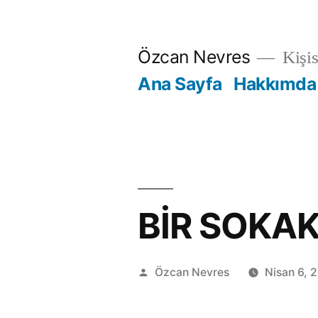
İçeriğe
geç
Özcan Nevres
Kişi
Ana Sayfa
Hakkımda
BİR SOKA
Gönderen:
Özcan Nevres
Nisan 6, 