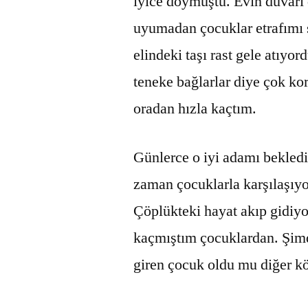
iyice doymuştu. Evin duvarı
uyumadan çocuklar etrafımı s
elindeki taşı rast gele atıy
teneke bağlarlar diye çok k
oradan hızla kaçtım.
Günlerce o iyi adamı bekled
zaman çocuklarla karşılaşıy
Çöplükteki hayat akıp gidiy
kaçmıştım çocuklardan. Şim
giren çocuk oldu mu diğer kö