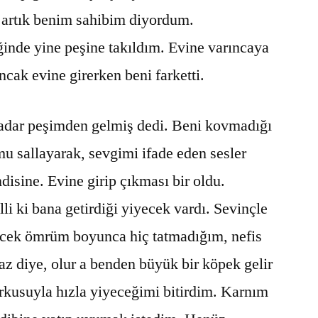
O artık benim sahibim diyordum.
inde yine peşine takıldım. Evine varıncaya
cak evine girerken beni farketti.
kadar peşimden gelmiş dedi. Beni kovmadığı
u sallayarak, sevgimi ifade eden sesler
disine. Evine girip çıkması bir oldu.
li ki bana getirdiği yiyecek vardı. Sevinçle
ecek ömrüm boyunca hiç tatmadığım, nefis
az diye, olur a benden büyük bir köpek gelir
rkusuyla hızla yiyeceğimi bitirdim. Karnım