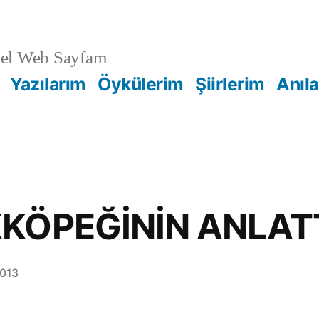
sel Web Sayfam
Yazılarım
Öykülerim
Şiirlerim
Anıl
KKÖPEĞİNİN ANLAT
2013