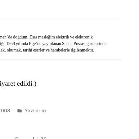
en’de doğdum. Esas mesleğim elektrik ve elektronik
iliğe 1958 yılında Ege’de yayınlanan Sabah Postası gazetesinde
k, okumak, tarihi eserler ve harabelerle ilgilenmektir.
yaret edildi.)
Kategori:
2008
Yazılarım