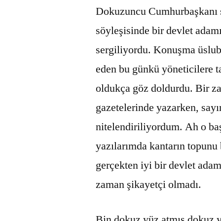
Dokuzuncu Cumhurbaşkanı sa
söyleşisinde bir devlet ada
sergiliyordu. Konuşma üslub
eden bu günkü yöneticilere t
oldukça göz doldurdu. Bir z
gazetelerinde yazarken, sayı
nitelendiriliyordum. Ah o ba
yazılarımda kantarın topunu 
gerçekten iyi bir devlet ada
zaman şikayetçi olmadı.
Bin dokuz yüz atmış dokuz y