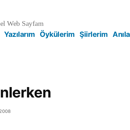
sel Web Sayfam
Yazılarım
Öykülerim
Şiirlerim
Anıl
inlerken
 2008