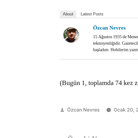
About
Latest Posts
Özcan Nevres
15 Ağustos 1935 de Menem
teknisyenliğidir. Gazetec
başladım. Hobilerim yazma
(Bugün 1, toplamda 74 kez zi
Gönderen:
Özcan Nevres
Ocak 20, 