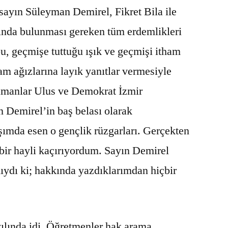
yın Süleyman Demirel, Fikret Bila ile
mında bulunması gereken tüm erdemlikleri
u, geçmişe tuttuğu ışık ve geçmişi itham
am ağızlarına layık yanıtlar vermesiyle
amanlar Ulus ve Demokrat İzmir
n Demirel’in baş belası olarak
şımda esen o gençlik rüzgarları. Gerçekten
bir hayli kaçırıyordum. Sayın Demirel
mıydı ki; hakkında yazdıklarımdan hiçbir
ılında idi. Öğretmenler hak arama