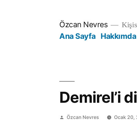
İçeriğe
geç
Özcan Nevres
Kişi
Ana Sayfa
Hakkımda
Demirel’i d
Gönderen:
Özcan Nevres
Ocak 20,