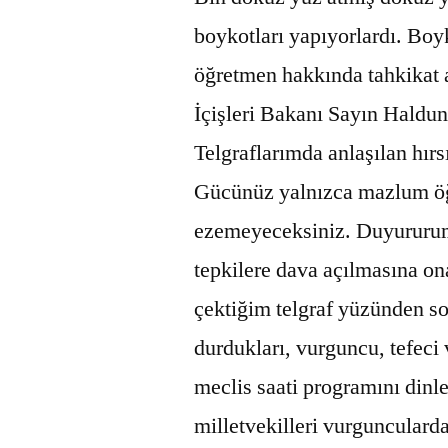
boykotları yapıyorlardı. Boy
öğretmen hakkında tahkikat 
İçişleri Bakanı Sayın Haldun
Telgraflarımda anlaşılan hır
Gücünüz yalnızca mazlum öğ
ezemeyeceksiniz. Duyururum 
tepkilere dava açılmasına on
çektiğim telgraf yüzünden s
durdukları, vurguncu, tefeci
meclis saati programını din
milletvekilleri vurguncularda