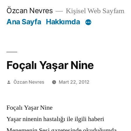
İçeriğe
Özcan Nevres
Kişisel Web Sayfam
geç
Ana Sayfa
Hakkımda
Foçalı Yaşar Nine
Gönderen:
Özcan Nevres
Mart 22, 2012
Foçalı Yaşar Nine
Yaşar ninenin hastalığı ile ilgili haberi
Menemenin Sesi gazetesinde okuduğumda