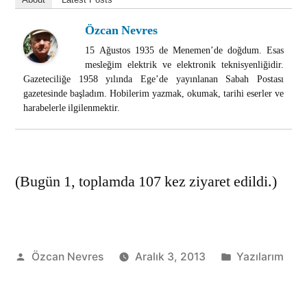
Özcan Nevres
15 Ağustos 1935 de Menemen’de doğdum. Esas
mesleğim elektrik ve elektronik teknisyenliğidir.
Gazeteciliğe 1958 yılında Ege’de yayınlanan Sabah Postası
gazetesinde başladım. Hobilerim yazmak, okumak, tarihi eserler ve
harabelerle ilgilenmektir.
(Bugün 1, toplamda 107 kez ziyaret edildi.)
Gönderen:
Kategori:
Özcan Nevres
Aralık 3, 2013
Yazılarım