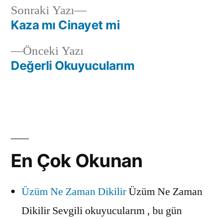
Sonraki
Sonraki Yazı
yazı:
Kaza mı Cinayet mi
Yazı
Önceki
Önceki Yazı
gezinmesi
yazı:
Değerli Okuyucularım
En Çok Okunan
Üzüm Ne Zaman Dikilir
Üzüm Ne Zaman
Dikilir Sevgili okuyucularım , bu gün