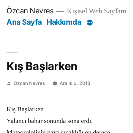
İçeriğe
Özcan Nevres
Kişisel Web Sayfam
geç
Ana Sayfa
Hakkımda
Kış Başlarken
Gönderen:
Özcan Nevres
Aralık 3, 2013
Kış Başlarken
Yalancı bahar sonunda sona erdi.
Meteorolojinin hava sıcaklığı on derece