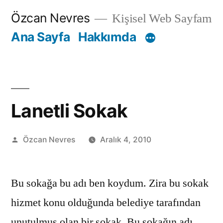
İçeriğe
Özcan Nevres
Kişisel Web Sayfam
geç
Ana Sayfa
Hakkımda
Lanetli Sokak
Gönderen:
Özcan Nevres
Aralık 4, 2010
Bu sokağa bu adı ben koydum. Zira bu sokak
hizmet konu olduğunda belediye tarafından
unutulmuş olan bir sokak. Bu sokağın adı