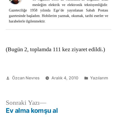
mesleğim elektrik ve elektronik teknisyenliğidir.
Gazeteciliğe 1958 yılında Ege’de yayınlanan Sabah Postası
gazetesinde başladım. Hobilerim yazmak, okumak, tarihi eserler ve
harabelerle ilgilenmektir.
(Bugün 2, toplamda 111 kez ziyaret edildi.)
Gönderen:
Kategori:
Özcan Nevres
Aralık 4, 2010
Yazılarım
Sonraki
Sonraki Yazı
yazı:
Ev alma komşu al
Yazı