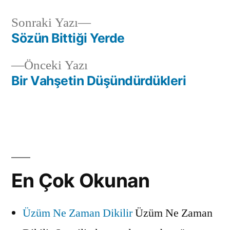
Sonraki
Sonraki Yazı
yazı:
Sözün Bittiği Yerde
Yazı
Önceki
Önceki Yazı
gezinmesi
yazı:
Bir Vahşetin Düşündürdükleri
En Çok Okunan
Üzüm Ne Zaman Dikilir
Üzüm Ne Zaman