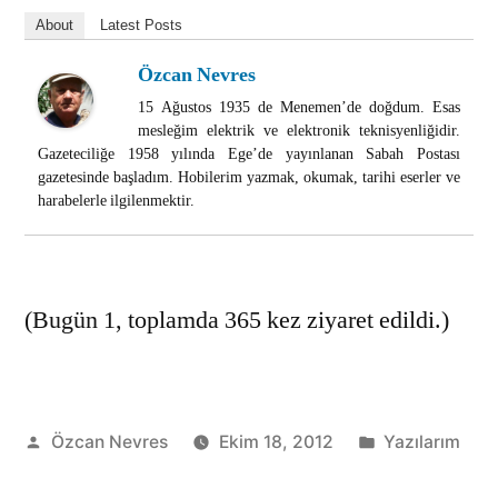
About
Latest Posts
Özcan Nevres
15 Ağustos 1935 de Menemen’de doğdum. Esas
mesleğim elektrik ve elektronik teknisyenliğidir.
Gazeteciliğe 1958 yılında Ege’de yayınlanan Sabah Postası
gazetesinde başladım. Hobilerim yazmak, okumak, tarihi eserler ve
harabelerle ilgilenmektir.
(Bugün 1, toplamda 365 kez ziyaret edildi.)
Gönderen:
Kategori:
Özcan Nevres
Ekim 18, 2012
Yazılarım