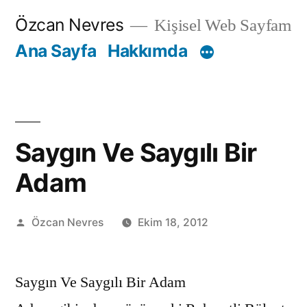
İçeriğe
Özcan Nevres
Kişisel Web Sayfam
geç
Ana Sayfa
Hakkımda
Saygın Ve Saygılı Bir
Adam
Gönderen:
Özcan Nevres
Ekim 18, 2012
Saygın Ve Saygılı Bir Adam