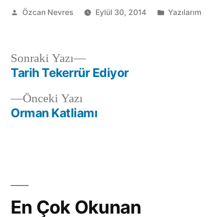
Gönderen:
Kategori:
Özcan Nevres
Eylül 30, 2014
Yazılarım
Sonraki
Sonraki Yazı
yazı:
Tarih Tekerrür Ediyor
Yazı
Önceki
Önceki Yazı
gezinmesi
yazı:
Orman Katliamı
En Çok Okunan