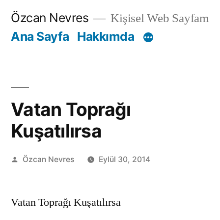
İçeriğe
Özcan Nevres
Kişisel Web Sayfam
geç
Ana Sayfa
Hakkımda
Vatan Toprağı
Kuşatılırsa
Gönderen:
Özcan Nevres
Eylül 30, 2014
Vatan Toprağı Kuşatılırsa