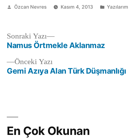
Gönderen:
Kategori:
Özcan Nevres
Kasım 4, 2013
Yazılarım
Sonraki
Sonraki Yazı
yazı:
Namus Örtmekle Aklanmaz
Yazı
Önceki
Önceki Yazı
gezinmesi
yazı:
Gemi Azıya Alan Türk Düşmanlığı
En Çok Okunan