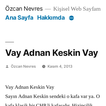
İçeriğe
Özcan Nevres
Kişisel Web Sayfam
geç
Ana Sayfa
Hakkımda
Vay Adnan Keskin Vay
Gönderen:
Özcan Nevres
Kasım 4, 2013
Vay Adnan Keskin Vay
Sayın Adnan Keskin sendeki o kafa var ya. O
kafa klasik bir CHP li kafasıdır. Hizipçilik